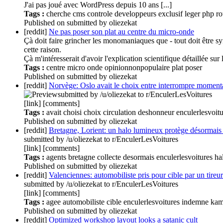
J'ai pas joué avec WordPress depuis 10 ans [...]
Tags :
cherche
cms
controle
developpeurs
exclusif
leger
php
ro
Published
on
submitted by oliezekat
[reddit]
Ne pas poser son plat au centre du micro-onde
Çà doit faire grincher les monomaniaques que - tout doit être sym
cette raison.
Çà m'intéresserait d'avoir l'explication scientifique détaillée sur
Tags :
centre
micro
onde
opinionnonpopulaire
plat
poser
Published
on
submitted by oliezekat
[reddit]
Norvège: Oslo avait le choix entre interrompre momentan
submitted by /u/oliezekat to r/EnculerLesVoitures
[link] [comments]
Tags :
avait
choisi
choix
circulation
deshonneur
enculerlesvoit
Published
on
submitted by oliezekat
[reddit]
Bretagne, Lorient: un halo lumineux protège désormais l
submitted by /u/oliezekat to r/EnculerLesVoitures
[link] [comments]
Tags :
agents
bretagne
collecte
desormais
enculerlesvoitures
ha
Published
on
submitted by oliezekat
[reddit]
Valenciennes: automobiliste pris pour cible par un tire
submitted by /u/oliezekat to r/EnculerLesVoitures
[link] [comments]
Tags :
agee
automobiliste
cible
enculerlesvoitures
indemne
kam
Published
on
submitted by oliezekat
[reddit]
Optimized workshop layout looks a satanic cult