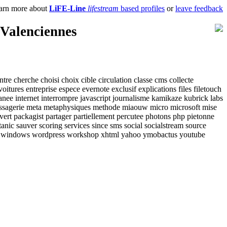
rn more about
LiFE-Line
lifestream
based profiles
or
leave feedback
Valenciennes
ntre
cherche
choisi
choix
cible
circulation
classe
cms
collecte
voitures
entreprise
espece
evernote
exclusif
explications
files
filetouch
tanee
internet
interrompre
javascript
journalisme
kamikaze
kubrick
labs
sagerie
meta
metaphysiques
methode
miaouw
micro
microsoft
mise
vert
packagist
partager
partiellement
percutee
photons
php
pietonne
tanic
sauver
scoring
services
since
sms
social
socialstream
source
windows
wordpress
workshop
xhtml
yahoo
ymobactus
youtube