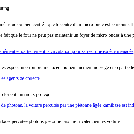
uting
étrique ou bien centré - que le centre d'un micro-onde est le moins effici
 le fait que le four ne peut pas maintenir un foyer de micro-ondes à une po
ément et partiellement la circulation pour sauver une espèce menacée, i
ures
espece
interrompre
menacee
momentanement
norvege
oslo
partiell
es agents de collecte
lo
lorient
lumineux
protege
ur de photons, la voiture percutée par une piétonne âgée kamikaze est i
ikaze
percutee
photons
pietonne
pris
tireur
valenciennes
voiture