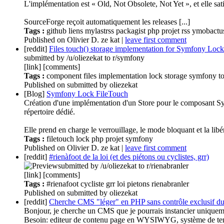
L'implémentation est « Old, Not Obsolete, Not Yet », et elle sati
SourceForge reçoit automatiquement les releases [...]
Tags :
github
liens
mylastrss
packagist
php
projet
rss
ymobactu
Published
on
Olivier D. ze kat
|
leave first comment
[reddit]
Files touch() storage implementation for Symfony Loc
submitted by /u/oliezekat to r/symfony
[link] [comments]
Tags :
component
files
implementation
lock
storage
symfony
t
Published
on
submitted by oliezekat
[Blog]
Symfony Lock FileTouch
Création d'une implémentation d'un Store pour le composant Symfo
répertoire dédié.
Elle prend en charge le verrouillage, le mode bloquant et la libér
Tags :
filetouch
lock
php
projet
symfony
Published
on
Olivier D. ze kat
|
leave first comment
[reddit]
#rienàfoot de la loi (et des piétons ou cyclistes, grr)
submitted by /u/oliezekat to r/rienabranler
[link] [comments]
Tags :
#rienafoot
cycliste
grr
loi
pietons
rienabranler
Published
on
submitted by oliezekat
[reddit]
Cherche CMS "léger" en PHP sans contrôle exclusif du
Bonjour, je cherche un CMS que je pourrais instancier uniquemen
Besoin: editeur de contenu page en WYSIWYG, système de tem