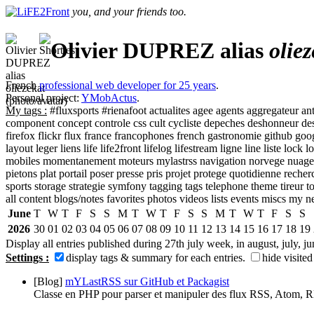
you, and your friends too.
Olivier
DUPREZ
alias
oliez
French
professional web developer for 25 years
.
Personal project:
YMobActus
.
My tags :
#fluxsports
#rienafoot
actualites
agee
agents
aggregateur
ant
component
concept
controle
css
cult
cycliste
depeches
deshonneur
de
firefox
flickr
flux
france
francophones
french
gastronomie
github
goo
layout
leger
liens
life
life2front
lifelog
lifestream
ligne
line
liste
lock
lo
mobiles
momentanement
moteurs
mylastrss
navigation
norvege
nuage
pietons
plat
portail
poser
presse
pris
projet
protege
quotidienne
recher
sports
storage
strategie
symfony
tagging
tags
telephone
theme
tireur
t
all content
blogs/notes
favorites
photos
videos
lists
events
miscs
my n
June
T
W
T
F
S
S
M
T
W
T
F
S
S
M
T
W
T
F
S
S
2026
30
01
02
03
04
05
06
07
08
09
10
11
12
13
14
15
16
17
18
19
Display all entries published during
27th july week
,
in august
,
july
,
ju
Settings :
display tags & summary
for each entries.
hide
visited
[Blog]
mYLastRSS sur GitHub et Packagist
Classe en PHP pour parser et manipuler des flux RSS, Atom, 