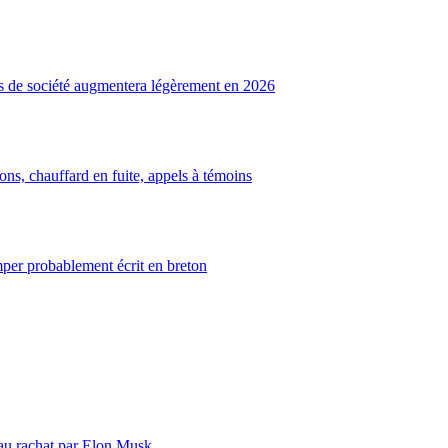
s de société augmentera légèrement en 2026
ns, chauffard en fuite, appels à témoins
imper probablement écrit en breton
e au rachat par Elon Musk