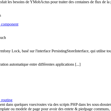
sfait les besoins de YMobActus pour traiter des centaines de flux de la p
s
k component
ouch
ny Lock, basé sur l'interface PersistingStoreInterface, qui utilise touch
ation automatique entre différentes applications [...]
 routing
t dans quelques vues/routes via des scripts PHP dans les sous-dossiers 
plate ou modele de page pour avoir des entete & piedpage communs, 