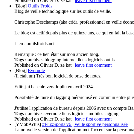
Published
on
Olivier D. ze kat
|
leave first comment
[Blog]
Outils Froids
Blog de veille technologique sur les outils de veille.
Christophe Deschamps (aka crid), professionnel en veille économi
Le blog est actif depuis plus de quinze ans, ce qui en fait la bas
Lien : outilsfroids.net
Remarque : ce lien était sur mon ancien blog.
Tags :
archives
blogging
internet
liens
logiciels
outils
Published
on
Olivier D. ze kat
|
leave first comment
[Blog]
Evernote
(Il était un) Très bon logiciel de prise de notes.
Edit: j'ai basculé vers Joplin en avril 2024.
Possibilité de faire du tagging-hiérarchisé en commun entre plus
J'utilise l'application de bureau depuis 2006 avec un compte Bas
Tags :
archives
evernote
liens
logiciels
mobiles
tagging
Published
on
Olivier D. ze kat
|
leave first comment
[YMobActus]
#FluxSports v6 ; veille sportive personnalisée
La nouvelle version de l'application met l'accent sur la personnal