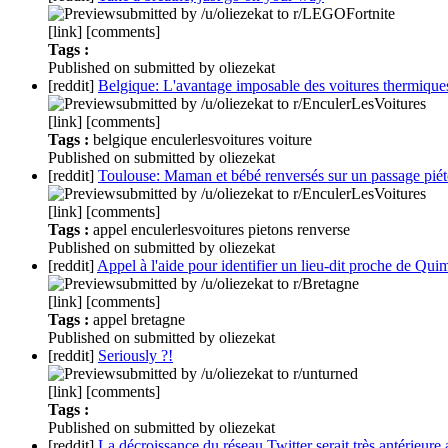
submitted by /u/oliezekat to r/LEGOFortnite
[link] [comments]
Tags :
Published
on
submitted by oliezekat
[reddit]
Belgique: L'avantage imposable des voitures thermique
submitted by /u/oliezekat to r/EnculerLesVoitures
[link] [comments]
Tags :
belgique
enculerlesvoitures
voiture
Published
on
submitted by oliezekat
[reddit]
Toulouse: Maman et bébé renversés sur un passage piéto
submitted by /u/oliezekat to r/EnculerLesVoitures
[link] [comments]
Tags :
appel
enculerlesvoitures
pietons
renverse
Published
on
submitted by oliezekat
[reddit]
Appel à l'aide pour identifier un lieu-dit proche de Qu
submitted by /u/oliezekat to r/Bretagne
[link] [comments]
Tags :
appel
bretagne
Published
on
submitted by oliezekat
[reddit]
Seriously ?!
submitted by /u/oliezekat to r/unturned
[link] [comments]
Tags :
Published
on
submitted by oliezekat
[reddit]
La décroissance du réseau Twitter serait très antérieur