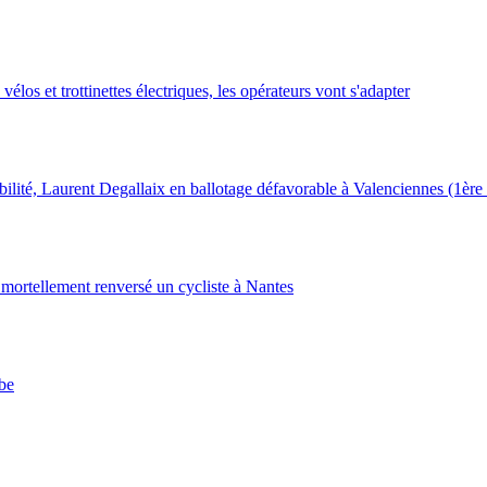
élos et trottinettes électriques, les opérateurs vont s'adapter
bilité, Laurent Degallaix en ballotage défavorable à Valenciennes (1èr
ortellement renversé un cycliste à Nantes
be