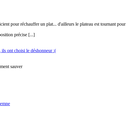
ent pour réchauffer un plat... d'ailleurs le plateau est tournant pour
sition précise [...]
ls ont choisi le déshonneur :(
ement
sauver
ndemne