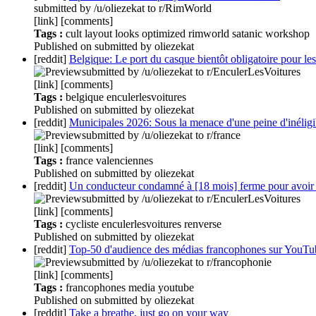
submitted by /u/oliezekat to r/RimWorld
[link] [comments]
Tags :
cult
layout
looks
optimized
rimworld
satanic
workshop
Published
on
submitted by oliezekat
[reddit]
Belgique: Le port du casque bientôt obligatoire pour les v
submitted by /u/oliezekat to r/EnculerLesVoitures
[link] [comments]
Tags :
belgique
enculerlesvoitures
Published
on
submitted by oliezekat
[reddit]
Municipales 2026: Sous la menace d'une peine d'inéligi
submitted by /u/oliezekat to r/france
[link] [comments]
Tags :
france
valenciennes
Published
on
submitted by oliezekat
[reddit]
Un conducteur condamné à [18 mois] ferme pour avoir m
submitted by /u/oliezekat to r/EnculerLesVoitures
[link] [comments]
Tags :
cycliste
enculerlesvoitures
renverse
Published
on
submitted by oliezekat
[reddit]
Top-50 d'audience des médias francophones sur YouTu
submitted by /u/oliezekat to r/francophonie
[link] [comments]
Tags :
francophones
media
youtube
Published
on
submitted by oliezekat
[reddit]
Take a breathe, just go on your way