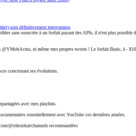
itter) sont définitivement interrompus
ibles sans souscrire à un forfait payant des APIs, il n'est plus possible
tes @YMobActus, ni même mes propres tweets ! Le forfait Basic, à - $100
ces concernant ses évolutions.
partagées avec mes playlists.
s documentaires essentiellement avec YouTube ces dernières années.
be.com/@oliezekat/channels recommandées