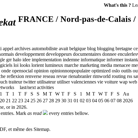
What's this ?
Lea
FRANCE
/
Nord-pas-de-Calais
/
ekat
i
appel
archives
automobiliste
avait
belgique
blog
blogging
bretagne
ce
sormais
developpement
developpeurs
documentaires
donnee
enculerles
gle
grr
halo
idee
implementation
indemne
informatique
informer
instan
giciels
loi
looks
lorient
lumineux
marche
marketing
media
menacee
mes
onde
opensocial
opinion
opinionnonpopulaire
optimized
oslo
outils
ou
che
reflexion
renverse
reseau
revue
rienabranler
rimworld
routing
rss
sa
ouch
traiteur
twitter
utilisateur
utiliser
valenciennes
vie
voiture
wap
web
etworks
last/next activities
1
T
1
T
F
S
S
M
T
W
T
F
S
1
M
T
W
T
F
S
Au
20
21
22
23
24
25
26
27
28
29
30
31
01
02
03
04
05
06
07
08
2026
ne
, or
in 2026
.
entries.
Mark
as read
every entries bellow.
RDF, et même des Sitemap.