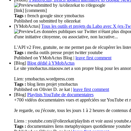
submitted by /u/oliezekat to r/degoogle
[link] [comments]
Tags :
french
google
since
ymobactus
Published
on
submitted by oliezekat
[YMobActus]
Tous les outils et projets du Labo avec X (ex-Tw
Les données publiques sur Twitter n'étant plus dispon
d'une initiative citoyenne, ou associative, non lucrative...
L'API v2 Free, gratuite, ne me permet pas de récupérer les lis
Tags :
media
outils
presse
projet
twitter
youtube
Published
on
YMobActus Blog
|
leave first comment
[Blog]
Blog dédié à YMobActus
Le site ymobactus.miaouw.net a son propre blog pour les annon
Lien: ymobactus.wordpress.com
Tags :
blog
liens
projet
ymobactus
Published
on
Olivier D. ze kat
|
leave first comment
[Blog]
Playlists YouTube de documentaires
+700 vidéos documentaires vues et appréciées sur YouTube et re
Je regarde, ou j'écoute, tous les jours 1 à 2 heures de contenu
Liens : youtube.com/@oliezekat/playlists et voir aussi youtu
Tags :
documentaires
liens
metaphysiques
quotidienne
youtube