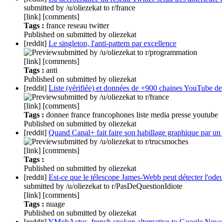
submitted by /u/oliezekat to r/france
[link] [comments]
Tags :
france
reseau
twitter
Published
on
submitted by oliezekat
[reddit]
Le singleton, l'anti-pattern par excellence
submitted by /u/oliezekat to r/programmation
[link] [comments]
Tags :
anti
Published
on
submitted by oliezekat
[reddit]
Liste (vérifiée) et données de +900 chaines YouTube de
submitted by /u/oliezekat to r/france
[link] [comments]
Tags :
donnee
france
francophones
liste
media
presse
youtube
Published
on
submitted by oliezekat
[reddit]
Quand Canal+ fait faire son habillage graphique par un 
submitted by /u/oliezekat to r/trucsmoches
[link] [comments]
Tags :
Published
on
submitted by oliezekat
[reddit]
Est-ce que le télescope James-Webb peut détecter l'odeu
submitted by /u/oliezekat to r/PasDeQuestionIdiote
[link] [comments]
Tags :
nuage
Published
on
submitted by oliezekat
[reddit]
YMobActus, french spoken alternative to Google News (