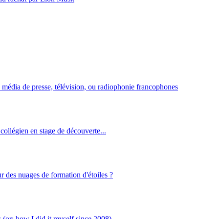
 média de presse, télévision, ou radiophonie francophones
collégien en stage de découverte...
r des nuages de formation d'étoiles ?
or: how I did it myself since 2008)